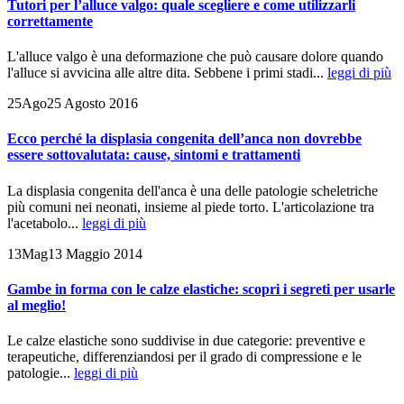
Tutori per l’alluce valgo: quale scegliere e come utilizzarli
correttamente
L'alluce valgo è una deformazione che può causare dolore quando
l'alluce si avvicina alle altre dita. Sebbene i primi stadi...
leggi di più
25
Ago
25 Agosto 2016
Ecco perché la displasia congenita dell’anca non dovrebbe
essere sottovalutata: cause, sintomi e trattamenti
La displasia congenita dell'anca è una delle patologie scheletriche
più comuni nei neonati, insieme al piede torto. L'articolazione tra
l'acetabolo...
leggi di più
13
Mag
13 Maggio 2014
Gambe in forma con le calze elastiche: scopri i segreti per usarle
al meglio!
Le calze elastiche sono suddivise in due categorie: preventive e
terapeutiche, differenziandosi per il grado di compressione e le
patologie...
leggi di più