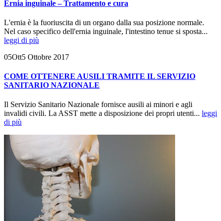
Ernia inguinale – Trattamento e cura
L'ernia è la fuoriuscita di un organo dalla sua posizione normale.
Nel caso specifico dell'ernia inguinale, l'intestino tenue si sposta...
leggi di più
05
Ott
5 Ottobre 2017
COME OTTENERE AUSILI TRAMITE IL SERVIZIO
SANITARIO NAZIONALE
Il Servizio Sanitario Nazionale fornisce ausili ai minori e agli
invalidi civili. La ASST mette a disposizione dei propri utenti...
leggi
di più