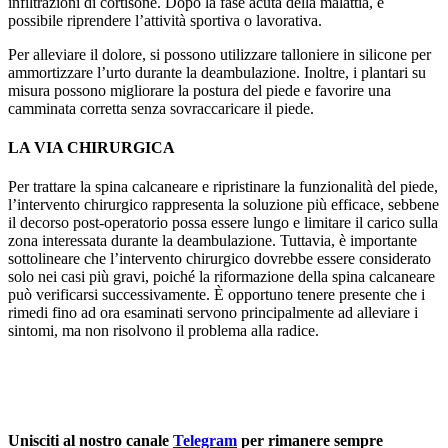
infiltrazioni di cortisone. Dopo la fase acuta della malattia, è
possibile riprendere l’attività sportiva o lavorativa.
Per alleviare il dolore, si possono utilizzare talloniere in silicone per
ammortizzare l’urto durante la deambulazione. Inoltre, i plantari su
misura possono migliorare la postura del piede e favorire una
camminata corretta senza sovraccaricare il piede.
LA VIA CHIRURGICA
Per trattare la spina calcaneare e ripristinare la funzionalità del piede,
l’intervento chirurgico rappresenta la soluzione più efficace, sebbene
il decorso post-operatorio possa essere lungo e limitare il carico sulla
zona interessata durante la deambulazione. Tuttavia, è importante
sottolineare che l’intervento chirurgico dovrebbe essere considerato
solo nei casi più gravi, poiché la riformazione della spina calcaneare
può verificarsi successivamente. È opportuno tenere presente che i
rimedi fino ad ora esaminati servono principalmente ad alleviare i
sintomi, ma non risolvono il problema alla radice.
Unisciti al nostro canale
Telegram
per rimanere sempre