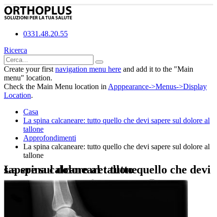
0331.48.20.55
Ricerca
Create your first
navigation menu here
and add it to the "Main
menu" location.
Check the Main Menu location in
Apppearance->Menus->Display
Location
.
Casa
La spina calcaneare: tutto quello che devi sapere sul dolore al
tallone
Approfondimenti
La spina calcaneare: tutto quello che devi sapere sul dolore al
tallone
La spina calcaneare: tutto quello che devi sapere sul dolore al tallone