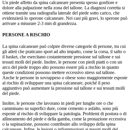
Un piede affetto da spina calcaneare presenta spesso gonfiore e
dolore alla palpazione nella zona del tallone. La diagnosi corretta si
ottiene tramite una radiografia laterale del piede sotto carico, che
evidenzierà lo sperone calcaneare. Nei casi più gravi, lo sperone può
arrivare a misurare 2-3 mm di grandezza.
PERSONE A RISCHIO
La spina calcaneare può colpire diverse categorie di persone, tra cui
gli atleti che praticano sport ad alto impatto, come la corsa, il salto o
il basket, che esercitano costantemente pressione sul tallone e sui
tessuti molli del piede. Inoltre, le persone con piedi piatti o con un
arco del piede troppo alto possono essere più a rischio in quanto
queste condizioni possono mettere eccessivo stress sul tallone.
Anche le persone in sovrappeso o obese sono maggiormente esposte
al rischio di sviluppare una spina calcaneare, poiché il peso
aggiuntivo può aumentare la pressione sul tallone e sui tessuti molli
del piede.
Inoltre, le persone che lavorano in piedi per lunghe ore o che
camminano su superfici dure, come cemento o asfalto, sono più
esposte al rischio di sviluppare la patologia. Problemi di postura o di
allineamento del piede e della gamba, come la pronazione eccessiva
o la supinazione, possono contribuire allo sviluppo della spina
calcaneare. Infine, le lesioni o infiammazioni ai tessuti molli del