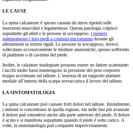
LE CAUSE
La spina calcaneare è spesso causata da stress ripetuti sulle
inserzioni muscolari e legamentose. Questa patologia colpisce
soprattutto gli atleti e le persone in sovrappeso.
i runners
sottopongono i loro piedi a continui microtraumi
durante gli
allenamenti su terreni rigidi. Le persone in sovrappeso, invece,
sollecitano eccessivamente le strutture anatomiche, spesso soffrendo
di piattismo o di cavismo del piede.
Inoltre, le calzature inadeguate possono essere un fattore scatenante:
i tacchi molto bassi mantengono la pressione del peso corporeo
troppo accentuata sul tallone. L’assenza di un supporto plantare
mediale all’interno della scarpa sovraccarica il lavoro del tallone.
LA SINTOMATOLOGIA
La spina calcaneare può causare forti dolori nel tallone. Inizialmente,
i sintomi si concentrano in quella regione, ma nelle fasi più avanzate
il dolore può estendersi anche alla parte anteriore del piede. Il dolore
è acuto e si manifesta soprattutto quando il piede è sotto carico. A
volte, la sintomatologia può comparire improvvisamente.