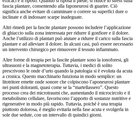
efficaci è il riposo. Quando si riposa il piede, si riduce lo stress sulla
fascia plantare, consentendo alla faponeurosi di guarire. Ciò
significa anche evitare di camminare o correre su superfici dure o
inclinate e di indossare scarpe inadeguate.
Altri rimedi per la fascite plantare possono includere l’applicazione
di ghiaccio sulla zona interessata per ridurre il gonfiore e il dolore.
Anche l’utilizzo di plantari può aiutare a ridurre il carico sulla fascia
plantare e ad alleviare il dolore. In alcuni casi, può essere necessario
un intervento chirurgico per rimuovere il tessuto infiammato.
Altre forme di terapia per la fascite plantare sono la ionoforesi, gli
ultrasuoni e la magnetoterapia. Tuttavia, i medici di solito
prescrivono le onde d’urto quando la patologia si è evoluta da acuta
a cronica. Questo macchinario funziona in modo semplice: un
litotritore emette onde sonore che colpiscono l’aponeurosi plantare
nei punti doloranti, quasi come se la “martellassero”. Questo
processo crea dei microtraumi che, aumentando il microcircolo e il
metabolismo cellulare, favoriscono l’apporto di sostanze nutritive e
rigenerative in modo più rapido. Tuttavia, poiché è una terapia
piuttosto dolorosa, è meglio evitarla nella fase acuta e svolgerla in
sole due sedute, con un intervallo di quindici giorni.