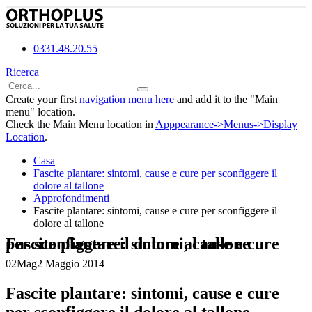
0331.48.20.55
Ricerca
Create your first
navigation menu here
and add it to the "Main
menu" location.
Check the Main Menu location in
Apppearance->Menus->Display
Location
.
Casa
Fascite plantare: sintomi, cause e cure per sconfiggere il
dolore al tallone
Approfondimenti
Fascite plantare: sintomi, cause e cure per sconfiggere il
dolore al tallone
Fascite plantare: sintomi, cause e cure per sconfiggere il dolore al tallone
02
Mag
2 Maggio 2014
Fascite plantare: sintomi, cause e cure
per sconfiggere il dolore al tallone