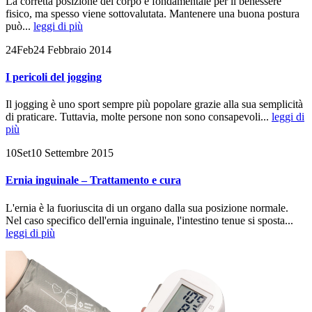
La corretta posizione del corpo è fondamentale per il benessere
fisico, ma spesso viene sottovalutata. Mantenere una buona postura
può...
leggi di più
24
Feb
24 Febbraio 2014
I pericoli del jogging
Il jogging è uno sport sempre più popolare grazie alla sua semplicità
di praticare. Tuttavia, molte persone non sono consapevoli...
leggi di
più
10
Set
10 Settembre 2015
Ernia inguinale – Trattamento e cura
L'ernia è la fuoriuscita di un organo dalla sua posizione normale.
Nel caso specifico dell'ernia inguinale, l'intestino tenue si sposta...
leggi di più