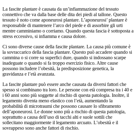
La fascite plantare è causata da un’infiammazione del tessuto
connettivo che va dalla base delle dita dei piedi al tallone. Questo
tessuto è noto come aponeurosi plantare. L’aponeurosi’ plantare è
responsabile di mantenere l’arco del piede e di assorbire gli urti
mentre camminiamo o corriamo. Quando questa fascia è sottoposta a
stress eccessivo, si infiamma e causa dolore.
Ci sono diverse cause della fascite plantare. La causa più comune è
la sovraccarico della fascia plantare. Questo può accadere quando si
cammina o si corre su superfici dure, quando si indossano scarpe
inadeguate o quando si fa troppo esercizio fisico. Altre cause
possono includere l’obesità, la predisposizione genetica, la
gravidanza e l’età avanzata.
La fascite plantare può essere anche causata da diversi fattori che
spesso si combinano tra loro. Le persone con età compresa tra i 40 e
i 60 anni sono più soggette al rischio di questa patologia. Inoltre, il
legamento diventa meno elastico con l’età, aumentando la
probabilità di microtraumi che possono causare lo sfibramento
dell’aponeurosi. Le donne sono più a rischio di questa patologia,
soprattutto a causa dell’uso di tacchi alti e suole sottili che
sollecitano maggiormente il legamento arcuato. L’obesità e il
sovrappeso sono anche fattori di rischio.