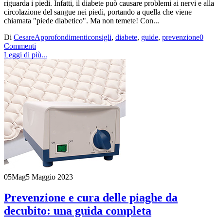
riguarda i piedi. Infatti, il diabete può causare problemi ai nervi e alla
circolazione del sangue nei piedi, portando a quella che viene
chiamata "piede diabetico". Ma non temete! Con...
Di
Cesare
Approfondimenti
consigli
,
diabete
,
guide
,
prevenzione
0
Commenti
Leggi di più...
05
Mag
5 Maggio 2023
Prevenzione e cura delle piaghe da
decubito: una guida completa