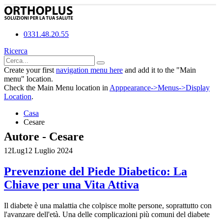
0331.48.20.55
Ricerca
Create your first
navigation menu here
and add it to the "Main
menu" location.
Check the Main Menu location in
Apppearance->Menus->Display
Location
.
Casa
Cesare
Autore - Cesare
12
Lug
12 Luglio 2024
Prevenzione del Piede Diabetico: La
Chiave per una Vita Attiva
Il diabete è una malattia che colpisce molte persone, soprattutto con
l'avanzare dell'età. Una delle complicazioni più comuni del diabete