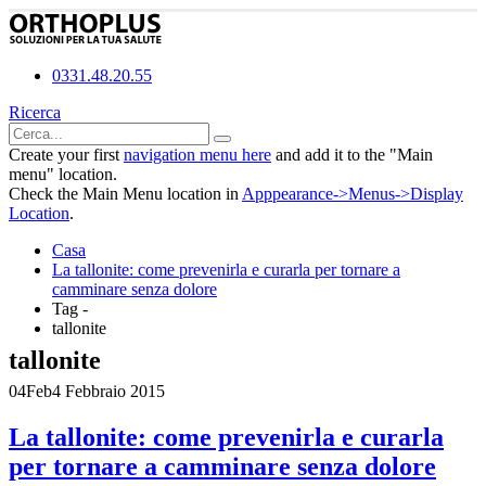
0331.48.20.55
Ricerca
Create your first
navigation menu here
and add it to the "Main
menu" location.
Check the Main Menu location in
Apppearance->Menus->Display
Location
.
Casa
La tallonite: come prevenirla e curarla per tornare a
camminare senza dolore
Tag -
tallonite
tallonite
04
Feb
4 Febbraio 2015
La tallonite: come prevenirla e curarla
per tornare a camminare senza dolore