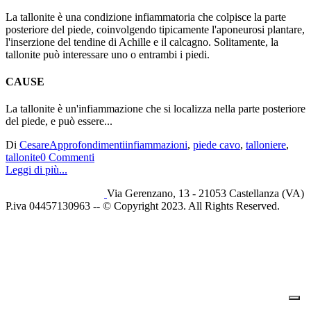
La tallonite è una condizione infiammatoria che colpisce la parte
posteriore del piede, coinvolgendo tipicamente l'aponeurosi plantare,
l'inserzione del tendine di Achille e il calcagno. Solitamente, la
tallonite può interessare uno o entrambi i piedi.
CAUSE
La tallonite è un'infiammazione che si localizza nella parte posteriore
del piede, e può essere...
Di
Cesare
Approfondimenti
infiammazioni
,
piede cavo
,
talloniere
,
tallonite
0 Commenti
Leggi di più...
Via Gerenzano, 13 - 21053 Castellanza (VA)
P.iva 04457130963 -- © Copyright 2023. All Rights Reserved.