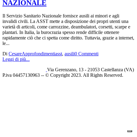
NAZIONALE
Il Servizio Sanitario Nazionale fornisce ausili ai minori e agli
invalidi civili. La ASST mette a disposizione dei propri utenti una
varietà di articoli, come carrozzine, deambulatori, corsetti, scarpe e
plantari. In Italia, la burocrazia spesso rende difficile ottenere
rapidamente ciò che ci spetta come diritto. Tuttavia, grazie a internet,
le...
Di
Cesare
Approfondimenti
asst
,
ausili
0 Commenti
Leggi di più...
Via Gerenzano, 13 - 21053 Castellanza (VA)
P.iva 04457130963 -- © Copyright 2023. All Rights Reserved.