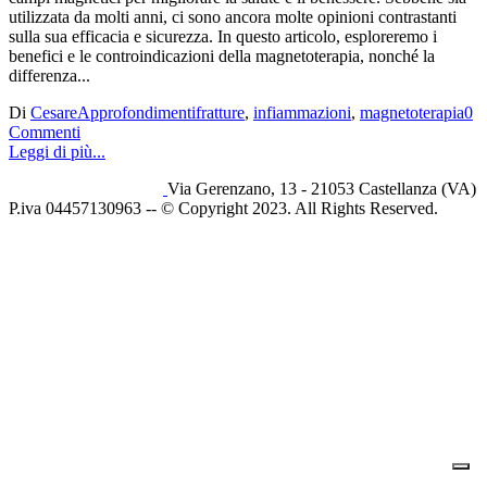
utilizzata da molti anni, ci sono ancora molte opinioni contrastanti
sulla sua efficacia e sicurezza. In questo articolo, esploreremo i
benefici e le controindicazioni della magnetoterapia, nonché la
differenza...
Di
Cesare
Approfondimenti
fratture
,
infiammazioni
,
magnetoterapia
0
Commenti
Leggi di più...
Via Gerenzano, 13 - 21053 Castellanza (VA)
P.iva 04457130963 -- © Copyright 2023. All Rights Reserved.