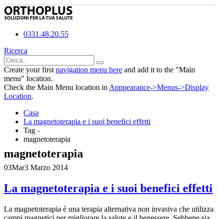
0331.48.20.55
Ricerca
Create your first
navigation menu here
and add it to the "Main
menu" location.
Check the Main Menu location in
Apppearance->Menus->Display
Location
.
Casa
La magnetoterapia e i suoi benefici effetti
Tag -
magnetoterapia
magnetoterapia
03
Mar
3 Marzo 2014
La magnetoterapia e i suoi benefici effetti
La magnetoterapia è una terapia alternativa non invasiva che utilizza
campi magnetici per migliorare la salute e il benessere. Sebbene sia