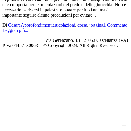
che comporta per le articolazioni del piede e delle ginocchia. Non è
necessario iscriversi in palestra o pagare per iniziare, ma è
importante seguire alcune precauzioni per evitare...
Di
Cesare
Approfondimenti
articolazioni
,
corsa
,
jogging
1 Commento
Leggi di più...
Via Gerenzano, 13 - 21053 Castellanza (VA)
P.iva 04457130963 -- © Copyright 2023. All Rights Reserved.