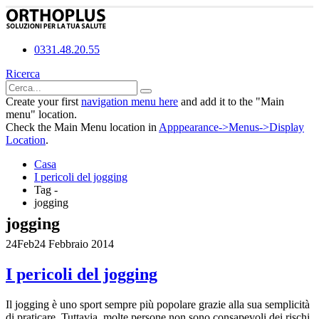
0331.48.20.55
Ricerca
Create your first
navigation menu here
and add it to the "Main
menu" location.
Check the Main Menu location in
Apppearance->Menus->Display
Location
.
Casa
I pericoli del jogging
Tag -
jogging
jogging
24
Feb
24 Febbraio 2014
I pericoli del jogging
Il jogging è uno sport sempre più popolare grazie alla sua semplicità
di praticare. Tuttavia, molte persone non sono consapevoli dei rischi