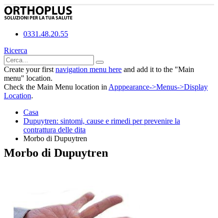
0331.48.20.55
Ricerca
Create your first
navigation menu here
and add it to the "Main
menu" location.
Check the Main Menu location in
Apppearance->Menus->Display
Location
.
Casa
Dupuytren: sintomi, cause e rimedi per prevenire la
contrattura delle dita
Morbo di Dupuytren
Morbo di Dupuytren